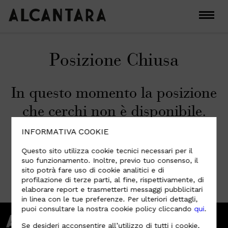
Posizione Chiusa
In questo momento la posizione
che cerchi non è disponibile.
Controlla altre posizioni aperte
INFORMATIVA COOKIE
al link sotto.
Questo sito utilizza cookie tecnici necessari per il
suo funzionamento. Inoltre, previo tuo consenso, il
sito potrà fare uso di cookie analitici e di
profilazione di terze parti, al fine, rispettivamente, di
VAI ALLE POSIZIONI APERTE
elaborare report e trasmetterti messaggi pubblicitari
in linea con le tue preferenze. Per ulteriori dettagli,
puoi consultare la nostra cookie policy cliccando
qui
.
Se desideri acconsentire all’utilizzo di tutti i cookie,