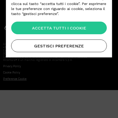
clicca sul tasto “accetta tutti i cookie”. Per esprimere
le tue preferenze con riguardo ai cookie, seleziona il
tasto “gestisci preferenze”.
ACCETTA TUTTI I COOKIE
Alcantara S.p.A. | Sede Sociale Via Mecenate 86 20138 Milano | T. +39 02 580301 F.
GESTISCI PREFERENZE
+39 02 5063886
Codice Fiscale, Partita IVA e nr. iscrizione Registro delle Imprese di Milano:
00835580150
Capitale sociale. Euro 10.800.000,00 | R.E.A. di Milano N. 850982
Alcantara® è un marchio registrato di Alcantara S.p.A.
Privacy Policy
Cookie Policy
Preferenze Cookie