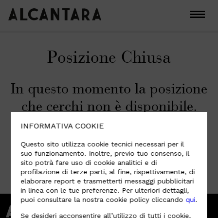
Posizione Chiusa
In questo momento la posizione
che cerchi non è disponibile.
Controlla altre posizioni aperte
INFORMATIVA COOKIE
al link sotto.
Questo sito utilizza cookie tecnici necessari per il
suo funzionamento. Inoltre, previo tuo consenso, il
sito potrà fare uso di cookie analitici e di
profilazione di terze parti, al fine, rispettivamente, di
VAI ALLE POSIZIONI APERTE
elaborare report e trasmetterti messaggi pubblicitari
in linea con le tue preferenze. Per ulteriori dettagli,
puoi consultare la nostra cookie policy cliccando
qui
.
Se desideri acconsentire all’utilizzo di tutti i cookie,