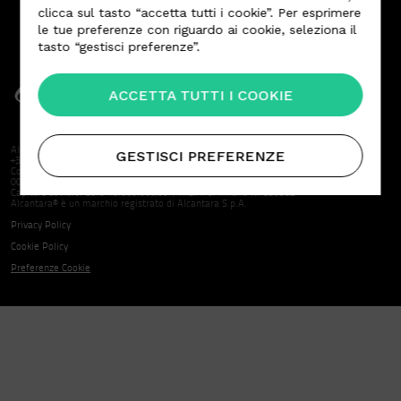
clicca sul tasto “accetta tutti i cookie”. Per esprimere
le tue preferenze con riguardo ai cookie, seleziona il
tasto “gestisci preferenze”.
ACCETTA TUTTI I COOKIE
Alcantara S.p.A. | Sede Sociale Via Mecenate 86 20138 Milano | T. +39 02 580301 F.
GESTISCI PREFERENZE
+39 02 5063886
Codice Fiscale, Partita IVA e nr. iscrizione Registro delle Imprese di Milano:
00835580150
Capitale sociale. Euro 10.800.000,00 | R.E.A. di Milano N. 850982
Alcantara® è un marchio registrato di Alcantara S.p.A.
Privacy Policy
Cookie Policy
Preferenze Cookie